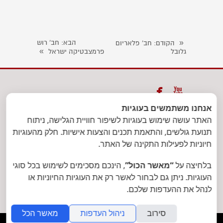
«
הבא
: חב' רוש
הקודם
: חב' פלאריום
»
גלובל
פרמצבטיקה ישראל


אנחנו משתמשים בעוגיות
ת.ד. 39833 תל אביב יפו מיקוד
האתר עושה שימוש בעוגיות לשיפור חוויית הגלישה, ניתוח
6139702
| טלפון: 03-7301471 | פקס:
תנועת גולשים, והתאמת תכנים והצעות אישיות. חלק מהעוגיות
חיוניות לפעילות התקינה של האתר.
1533-7305302
בלחיצה על
“מאשר הכול”
, הינכם מסכימים לשימוש בכל סוגי
info@decor-delet.co.il
|
העוגיות. ניתן גם לבחור לאשר רק את העוגיות החיוניות או
www.decor-delet.co.il
לנהל את ההעדפות שלכם.
סירוב
ניהול העדפות
מאשר הכל