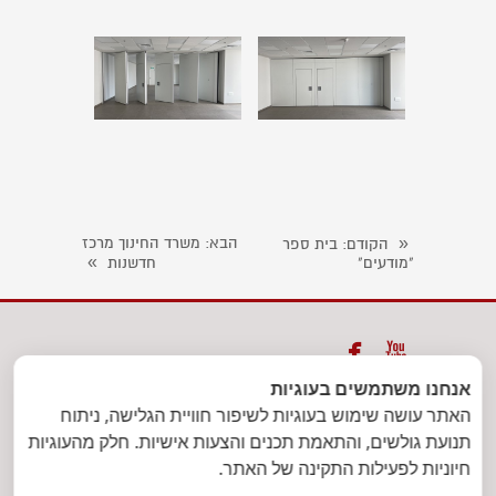
«
הבא
: משרד החינוך מרכז
הקודם
: בית ספר
»
"מודעים"
חדשנות


אנחנו משתמשים בעוגיות
ת.ד. 39833 תל אביב יפו מיקוד
האתר עושה שימוש בעוגיות לשיפור חוויית הגלישה, ניתוח
6139702
| טלפון: 03-7301471 | פקס:
תנועת גולשים, והתאמת תכנים והצעות אישיות. חלק מהעוגיות
חיוניות לפעילות התקינה של האתר.
1533-7305302