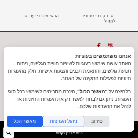
»
«
הקודם
: סטודיו
הבא
: משרדי יעד
למחול


אנחנו משתמשים בעוגיות
ת.ד. 39833 תל אביב יפו מיקוד
האתר עושה שימוש בעוגיות לשיפור חוויית הגלישה, ניתוח
6139702
| טלפון: 03-7301471 | פקס:
תנועת גולשים, והתאמת תכנים והצעות אישיות. חלק מהעוגיות
חיוניות לפעילות התקינה של האתר.
1533-7305302
בלחיצה על
“מאשר הכול”
, הינכם מסכימים לשימוש בכל סוגי
info@decor-delet.co.il
|
העוגיות. ניתן גם לבחור לאשר רק את העוגיות החיוניות או
www.decor-delet.co.il
לנהל את ההעדפות שלכם.
סירוב
ניהול העדפות
מאשר הכל
folyou
חיפ
חנות אונליין בקלות