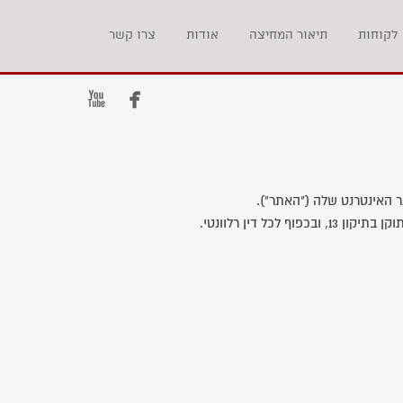
לקוחות
תיאור המחיצה
אודות
צרו קשר


האינטרנט שלה ("האתר").
 13, ובכפוף לכל דין רלוונטי.