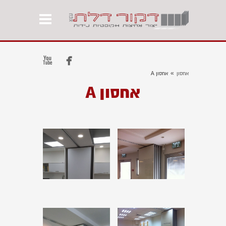


»
אחסון
אחסון A
אחסון A