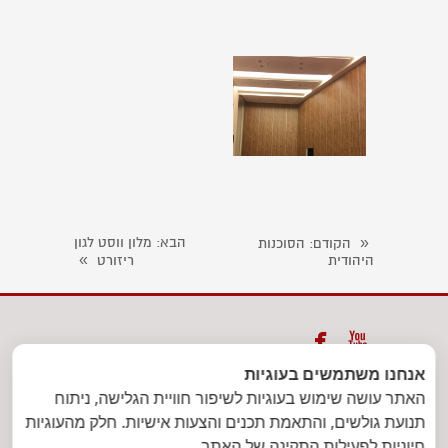
«
הבא
: מלון ווסט לגון
הקודם
: הסוכנות
»
היהודית
ריזורט


אנחנו משתמשים בעוגיות
ת.ד. 39833 תל אביב יפו מיקוד
האתר עושה שימוש בעוגיות לשיפור חוויית הגלישה, ניתוח
6139702
| טלפון: 03-7301471 | פקס:
תנועת גולשים, והתאמת תכנים והצעות אישיות. חלק מהעוגיות
חיוניות לפעילות התקינה של האתר.